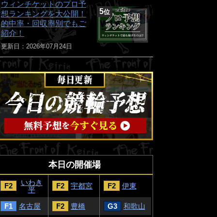
ウィンチケットのプロ予
5
位
想ランキングを大公開！
的中率・回収率別でもご
紹介！
更新日：2026年07月24日
本日の開催場
いわき
F2
F2
宇都宮
F2
伊東
平
F1
名古屋
F2
豊橋
G3
和歌山