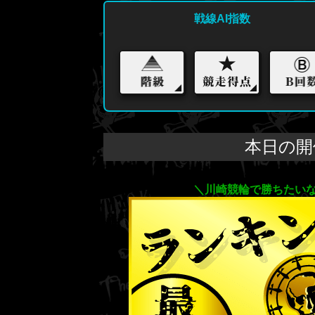
戦線AI指数
本日の開
＼川崎競輪で勝ちたい