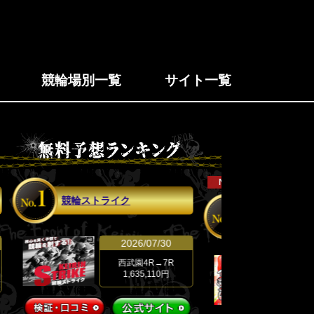
競輪場別一覧
サイト一覧
NEW
競輪ストライク
ケイリン物語
2026/07/30
西武園4R→7R
1,635,110円