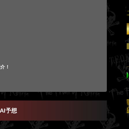
競輪リオ
2026/07/30
伊東1R→西武園4R
2,236,350円
紹介！
AI予想