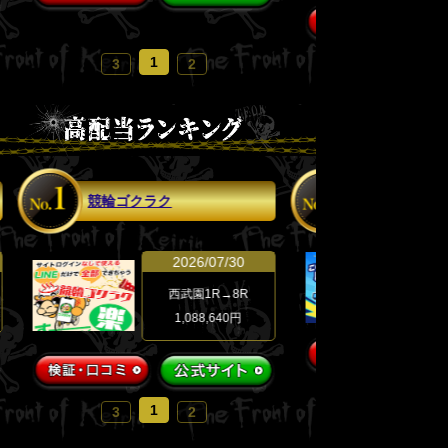
1
3
2
競輪ゴクラク
チャリスタ
2026/07/30
西武園1R→8R
1,088,640
円
1
3
2