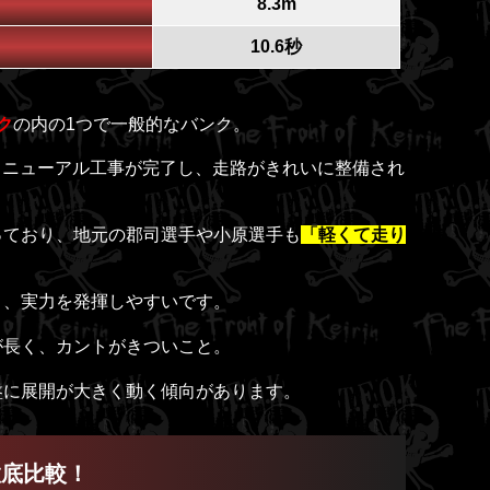
8.3m
10.6秒
ク
の内の1つで一般的なバンク。
たリニューアル工事が完了し、走路がきれいに整備され
っており、地元の郡司選手や小原選手も
「軽くて走り
く、実力を発揮しやすいです。
が長く、カントがきついこと。
盤に展開が大きく動く傾向があります。
徹底比較！