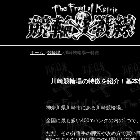
ホーム
>
競輪場
>
川崎競輪場ー特徴
川崎競輪場の特徴を紹介！基本
神奈川県川崎市にある川崎競輪場。
全国に最も多い400mバンクの内の1つ
ただ、その分選手の脚質や攻め方で買い
知っておかなければ勝つのは難しいです