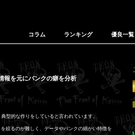
コラム
ランキング
優良一覧
情報を元にバンクの癖を分析
トリリオンケイリン
2026/07/30
弥彦3R→5R
で、典型的な作りをしていると言われています。
2,392,000
円
目を絞るのが難しく、データやバンクの細かい特徴を
。