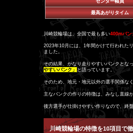
センター幅員
最高あがりタイム
川崎競輪場は、全国で最も多い
400mバン
2023年10月には、1年間かけて行われ
ました。
その結果、かなり走りやすいバンクとな
やすいバンク」
と語っています。
そのため、地元・地元以外の選手関係な
主なバンクの作りの特徴は、みなし直線
後方選手が仕掛けやすい作りなので、終
川崎競輪場の特徴を10項目で