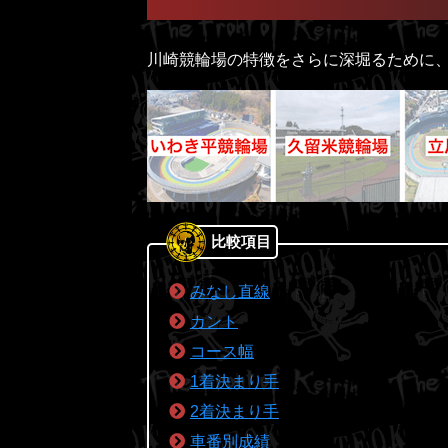
川崎競輪場の特徴をさらに深堀るために、
比較項目
みなし直線
カント
コース幅
1着決まり手
2着決まり手
車番別成績