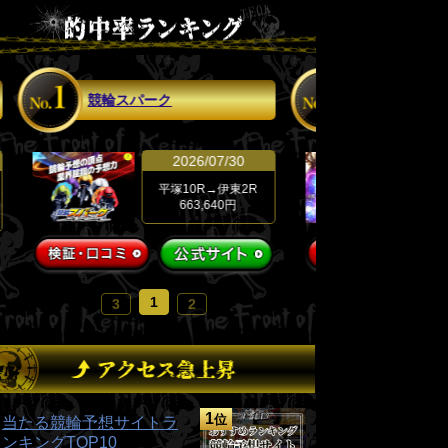
競輪スパーク
競輪修羅
2026/07/30
平塚10R→伊東2R
663,640円
1
3
2
1
位
当たる競輪予想サイトラ
ンキングTOP10