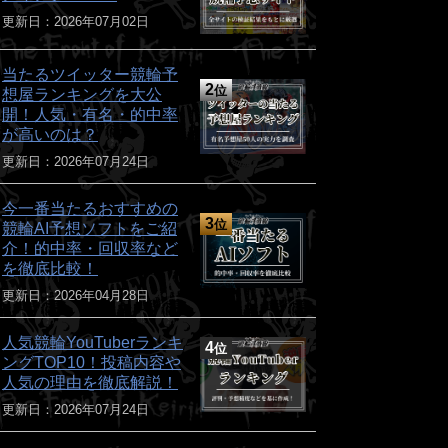
更新日：2026年07月02日
当たるツイッター競輪予
2
位
想屋ランキングを大公
開！人気・有名・的中率
が高いのは？
更新日：2026年07月24日
今一番当たるおすすめの
3
位
競輪AI予想ソフトをご紹
介！的中率・回収率など
を徹底比較！
更新日：2026年04月28日
人気競輪YouTuberランキ
4
位
ングTOP10！投稿内容や
人気の理由を徹底解説！
更新日：2026年07月24日