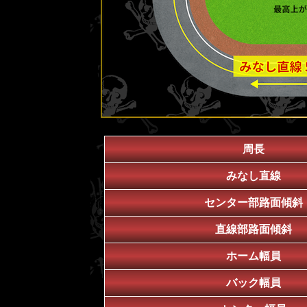
周長
みなし直線
センター部路面傾斜
直線部路面傾斜
ホーム幅員
バック幅員