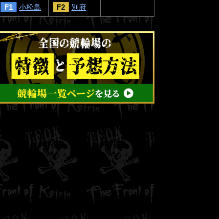
F1
小松島
F2
別府