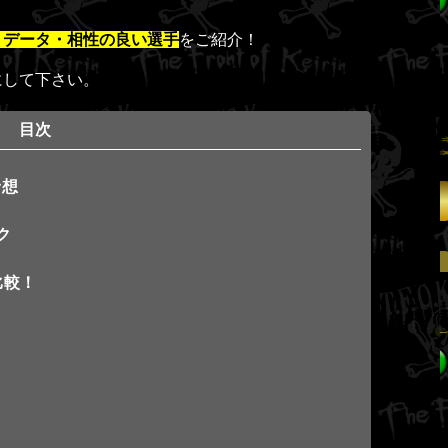
・データ・相性の良い選手
をご紹介！
にして下さい。
目次
予想
競輪ヘブン
ク
2026/07/30
比較！
和歌山9R→12R
2,489,290円