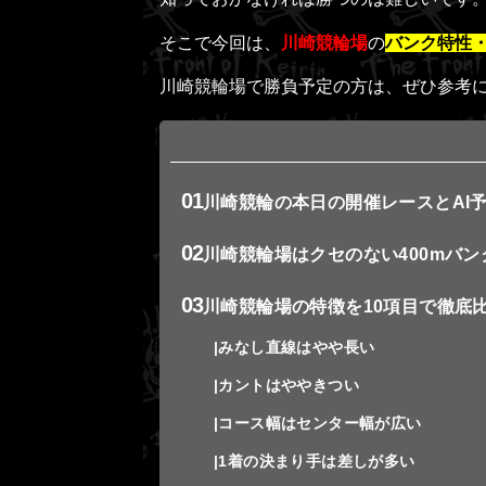
そこで今回は、
川崎競輪場
の
バンク特性
川崎競輪場で勝負予定の方は、ぜひ参考
川崎競輪の本日の開催レースとAI
川崎競輪場はクセのない400mバン
川崎競輪場の特徴を10項目で徹底
みなし直線はやや長い
カントはややきつい
コース幅はセンター幅が広い
1着の決まり手は差しが多い