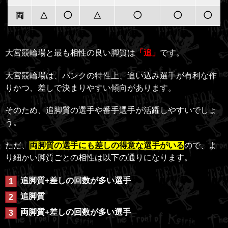
両
△
◯
△
◯
◯
◯
大宮競輪場と最も相性の良い脚質は
「追」
です。
大宮競輪場は、バンクの特性上、追い込み選手が有利な作
りかつ、差しで決まりやすい傾向があります。
そのため、追脚質の選手や番手選手が活躍しやすいでしょ
う。
ただ、
両脚質の選手にも差しの得意な選手がいる
ので、よ
り細かい脚質ごとの相性は以下の通りになります。
追脚質+差しの回数が多い選手
追脚質
両脚質+差しの回数が多い選手