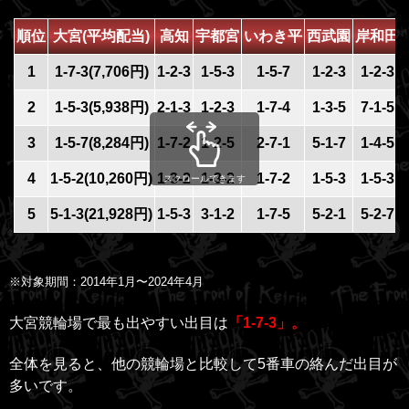
順位
大宮(平均配当)
高知
宇都宮
いわき平
西武園
岸和田
1
1-7-3(7,706円)
1-2-3
1-5-3
1-5-7
1-2-3
1-2-3
2
1-5-3(5,938円)
2-1-3
1-2-3
1-7-4
1-3-5
7-1-5
3
1-5-7(8,284円)
1-7-2
1-2-5
2-7-1
5-1-7
1-4-5
4
1-5-2(10,260円)
1-3-2
1-3-2
1-7-2
1-5-3
1-5-3
スクロールできます
5
5-1-3(21,928円)
1-5-3
3-1-2
1-7-5
5-2-1
5-2-7
※対象期間：2014年1月〜2024年4月
大宮競輪場で最も出やすい出目は
「1-7-3」
。
全体を見ると、他の競輪場と比較して5番車の絡んだ出目が
多いです。