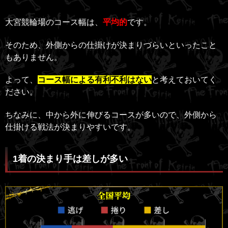
大宮競輪場のコース幅は、
平均的
です。
そのため、外側からの仕掛けが決まりづらいといったこと
もありません。
よって、
コース幅による有利不利はない
と考えておいてく
ださい。
ちなみに、中から外に伸びるコースが多いので、外側から
仕掛ける戦法が決まりやすいです。
1着の決まり手は差しが多い