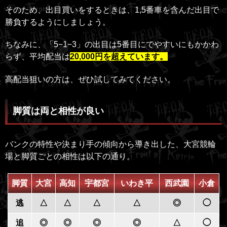
そのため、出目買いをするときは、1,5番車を含んだ出目で
勝負するようにしましょう。
ちなみに、「5−1−3」の出目は5番目にでやすいにもかかわ
らず、平均配当は
20,000円を超えています。
高配当狙いの方は、ぜひ試してみてください。
脚質は両と相性が良い
バンクの特性や決まり手の傾向から導き出した、大宮競輪
場と脚質ごとの相性は以下の通り。
脚質
大宮
高知
宇都宮
いわき平
西武園
小倉
逃
△
△
△
△
◎
◯
追
◎
◎
◎
◎
△
◯