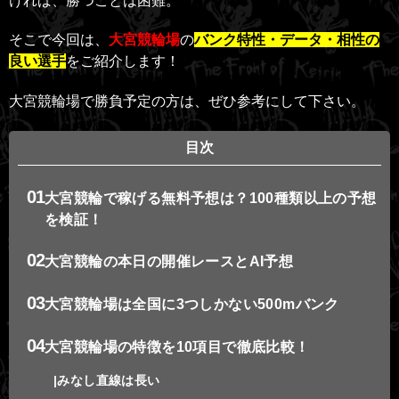
ければ、勝つことは困難。
そこで今回は、
大宮競輪場
の
バンク特性・データ・相性の
良い選手
をご紹介します！
大宮競輪場で勝負予定の方は、ぜひ参考にして下さい。
目次
大宮競輪で稼げる無料予想は？100種類以上の予想
を検証！
大宮競輪の本日の開催レースとAI予想
大宮競輪場は全国に3つしかない500mバンク
大宮競輪場の特徴を10項目で徹底比較！
みなし直線は長い