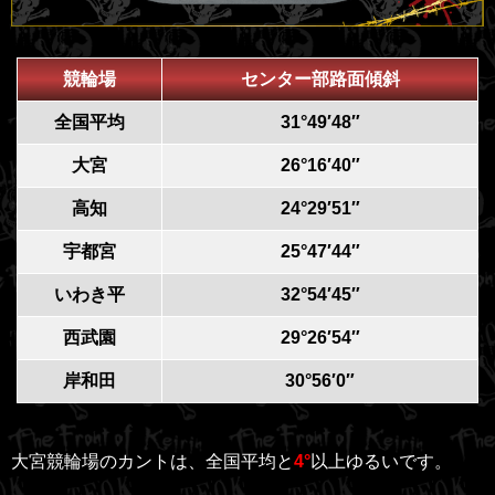
競輪場
センター部路面傾斜
全国平均
31°49′48″
大宮
26°16′40″
高知
24°29′51″
宇都宮
25°47′44″
いわき平
32°54′45″
西武園
29°26′54″
岸和田
30°56′0″
大宮競輪場のカントは、全国平均と
4°
以上ゆるいです。