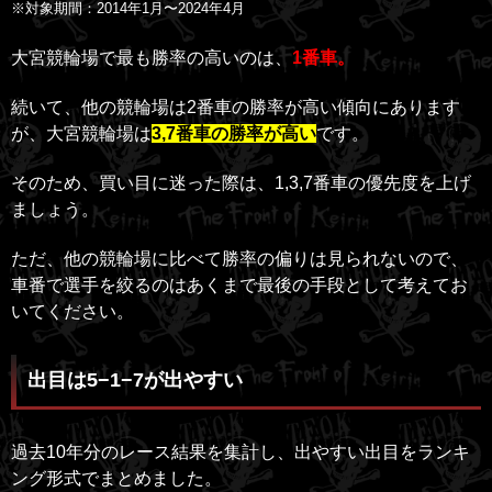
※対象期間：2014年1月〜2024年4月
大宮競輪場で最も勝率の高いのは、
1番車。
続いて、他の競輪場は2番車の勝率が高い傾向にあります
が、大宮競輪場は
3,7番車の勝率が高い
です。
そのため、買い目に迷った際は、1,3,7番車の優先度を上げ
ましょう。
ただ、他の競輪場に比べて勝率の偏りは見られないので、
車番で選手を絞るのはあくまで最後の手段として考えてお
いてください。
出目は5−1−7が出やすい
過去10年分のレース結果を集計し、出やすい出目をランキ
ング形式でまとめました。