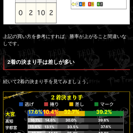
上記の買い方を参考にすれば、勝率が上がること間違いな
しです。
2着の決まり手は差しが多い
続いて2着の決まり手を見てみましょう。