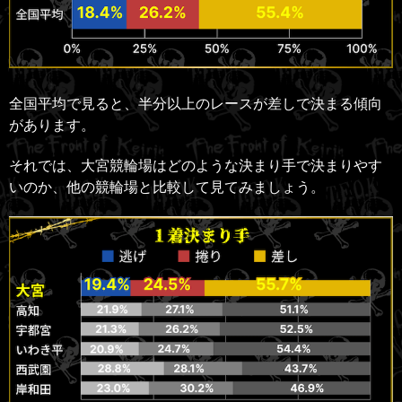
全国平均で見ると、半分以上のレースが差しで決まる傾向
があります。
それでは、大宮競輪場はどのような決まり手で決まりやす
いのか、他の競輪場と比較して見てみましょう。