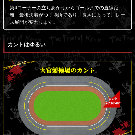
第4コーナーの立ちあがりからゴールまでの直線距
離。最後決着がつく場所であり、長さによって、レー
ス展開が変わります。
カントはゆるい