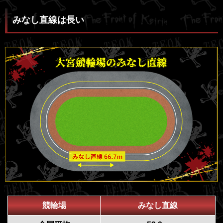
みなし直線は長い
競輪場
みなし直線