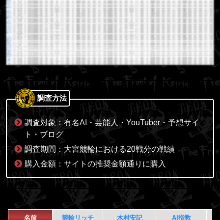
調査方法
調査対象：有名AI・芸能人・YouTuber・予想サイ
ト・ブログ
調査期間：大宮競輪における20戦分の戦績
購入金額：サイトの推奨金額通りに購入
名前
競輪リッチ
木村安記
AI指数