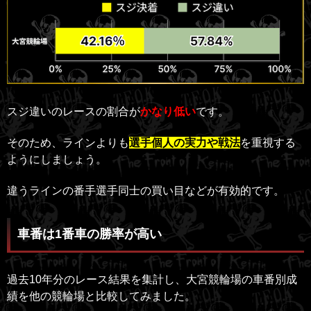
スジ違いのレースの割合が
かなり低い
です。
そのため、ラインよりも
選手個人の実力や戦法
を重視する
ようにしましょう。
違うラインの番手選手同士の買い目などが有効的です。
車番は1番車の勝率が高い
過去10年分のレース結果を集計し、大宮競輪場の車番別成
績を他の競輪場と比較してみました。