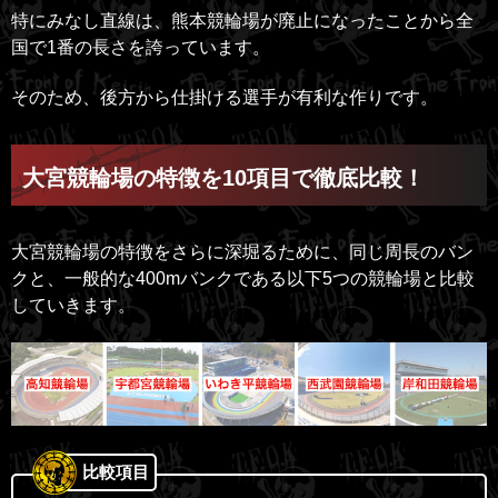
特にみなし直線は、熊本競輪場が廃止になったことから全
国で1番の長さを誇っています。
そのため、後方から仕掛ける選手が有利な作りです。
大宮競輪場の特徴を10項目で徹底比較！
大宮競輪場の特徴をさらに深堀るために、同じ周長のバン
クと、一般的な400mバンクである以下5つの競輪場と比較
していきます。
比較項目