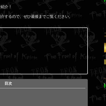
ご紹介！
紹介するので、ぜひ最後までご覧ください。
競輪ヘブン
2026/07/30
和歌山9R→12R
2,489,290円
目次