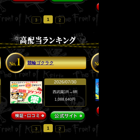
1
3
2
競輪ゴクラク
チャリスタ
2026/07/30
西武園1R→8R
1,088,640
円
1
3
2