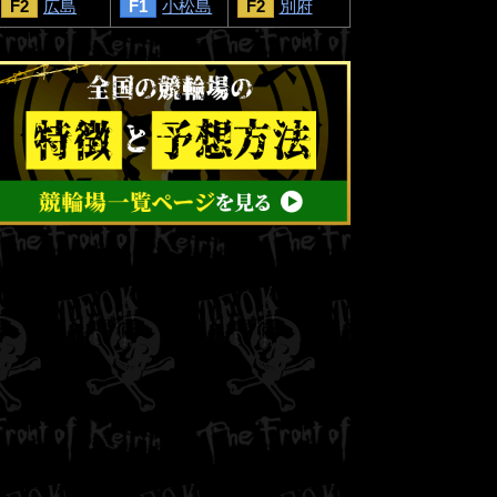
F2
広島
F1
小松島
F2
別府