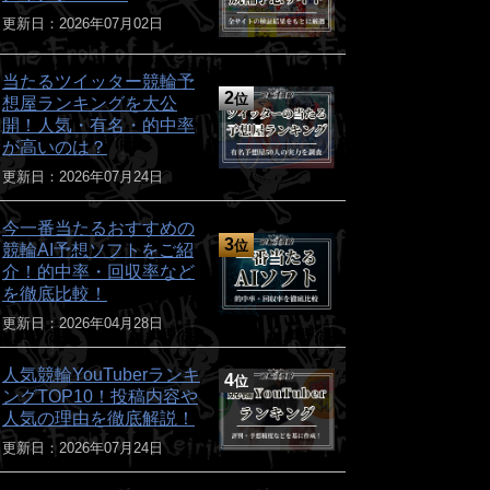
更新日：2026年07月02日
当たるツイッター競輪予
2
位
想屋ランキングを大公
開！人気・有名・的中率
が高いのは？
更新日：2026年07月24日
今一番当たるおすすめの
3
位
競輪AI予想ソフトをご紹
介！的中率・回収率など
を徹底比較！
更新日：2026年04月28日
人気競輪YouTuberランキ
4
位
ングTOP10！投稿内容や
人気の理由を徹底解説！
更新日：2026年07月24日