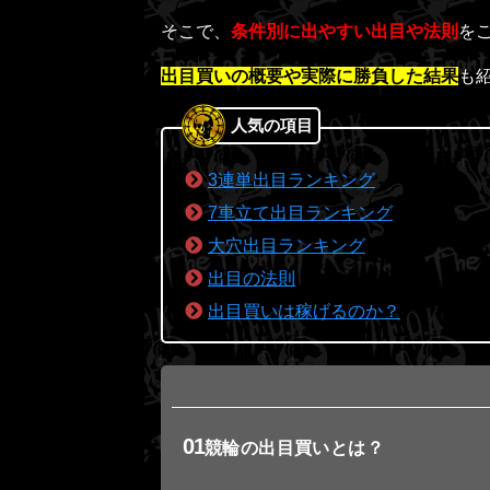
そこで、
条件別に出やすい出目や法則
を
出目買いの概要や実際に勝負した結果
も
人気の項目
3連単出目ランキング
7車立て出目ランキング
大穴出目ランキング
出目の法則
出目買いは稼げるのか？
競輪の出目買いとは？