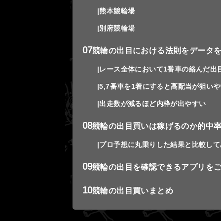
熊本競輪場
別府競輪場
競輪の出目における法則をデータ
レース全体において1番車の絡んだ出
5,7番車を1着にすると高配当が狙い
出走数が減るほど内枠が出やすい
競輪の出目買いは稼げるのか的中
プロ予想に丸乗りした結果と比較して
競輪の出目を確認できるアプリを
競輪の出目買いまとめ