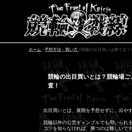
ホーム
>
予想方法・買い方
>
競輪の出目買いは勝てる？
競輪の出目買いとは？競輪場ご
査！
出目買いとは、展開を予想せずに、出や
競輪以外の公営ギャンブルでも用いられ
コツを知らなければ、勝つのは難しいで