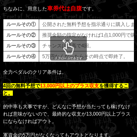
車券代は自腹
ちなみに、用意した
です。
ルールその①
公開された無料予想を指示通りに購入しま
ルールその②
推奨金額の指定がなければ1点1,000円で
ルールその③
チャンスは最高で4回。
ルールその④
5万円なくなったらその時点で即終了。
スクロールできます
全力ペダルのクリア条件は。
4回の無料予想で
13,000円以上のプラス収支
を獲得
するこ
と。
的中率も大事ですが、どんなに予想が当たっても稼げなけ
れば意味がないので、最終的な収支が13,000円以上プラス
にならなければアウト。
軍資金の5万円がなくなってもアウトとなります。