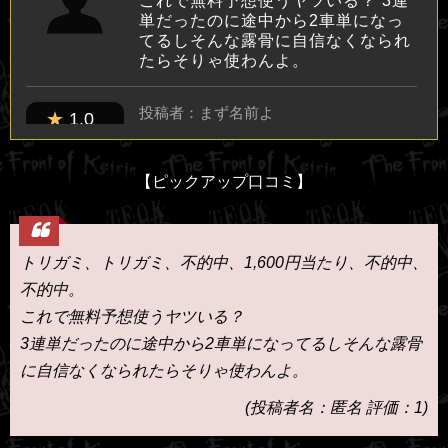
これで無料予想使うヤツいる？ 3連
単だったのに途中から2車単になっ
てるしそんな露骨に自信なくなられ
たらそりゃ使わんよ。
投稿者：まず名前よ
1.0
思いっきり漫画のぱくりだし無料予
想で全然ダメだったしなんだこのサ
イト。 金返してくれ。 トリガミっ
【ピックアップ口コミ】
て言ってる人もいるけど当たってる
のを見たことねぇわ。 ここより点数
少ないとこで当てれてるとこある
し、まずセンスがないんじゃね。
トリガミ、トリガミ、不的中、1,600円当たり、不的中、
不的中。
投稿者：匿名
2.0
これで無料予想使うヤツいる？
全力ペダルってサイト名が好きだっ
3連単だったのに途中から2車単になってるしそんな露骨
たからやってみたけど、イマイチか
に自信なくなられたらそりゃ使わんよ。
な〜 もっと稼げると思ってたし、こ
のくらいならしばらくは良いかな。
(投稿者名：匿名 評価：1)
ってことで来週はコレまでに使って
たサイトに戻るよ。