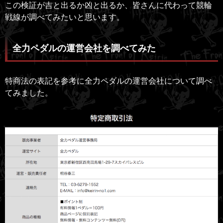
この検証が吉と出るか凶と出るか、皆さんに代わって競輪
戦線が調べてみたいと思います。
全力ペダルの運営会社を調べてみた
特商法の表記を参考に全力ペダルの運営会社について調べ
てみました。