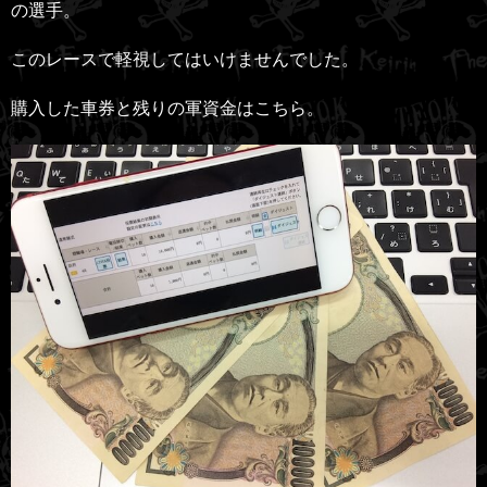
の選手。
このレースで軽視してはいけませんでした。
購入した車券と残りの軍資金はこちら。