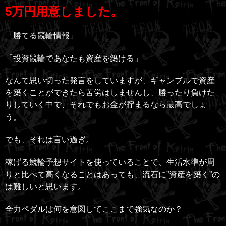
5万円用意しました。
「勝てる競輪情報」
「投資競輪であなたも資産を築ける」
なんて思い切った発言をしていますが、ギャンブルで資産
を築くことができたら苦労はしませんし、勝ったり負けた
りしていく中で、それでもお金が貯まるなら最高でしょ
う。
でも、それは言い過ぎ。
稼げる競輪予想サイトを使っていることで、生活水準が周
りと比べて高くなることはあっても、流石に”資産を築く”の
は難しいと思います。
全力ペダルは何を意図してここまで強気なのか？