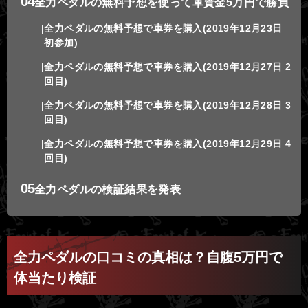
全力ペダルの無料予想を使って軍資金5万円で勝負
全力ペダルの無料予想で車券を購入(2019年12月23日
初参加)
全力ペダルの無料予想で車券を購入(2019年12月27日 2
回目)
全力ペダルの無料予想で車券を購入(2019年12月28日 3
回目)
全力ペダルの無料予想で車券を購入(2019年12月29日 4
回目)
全力ペダルの検証結果を発表
全力ペダルの口コミの真相は？自腹5万円で
体当たり検証