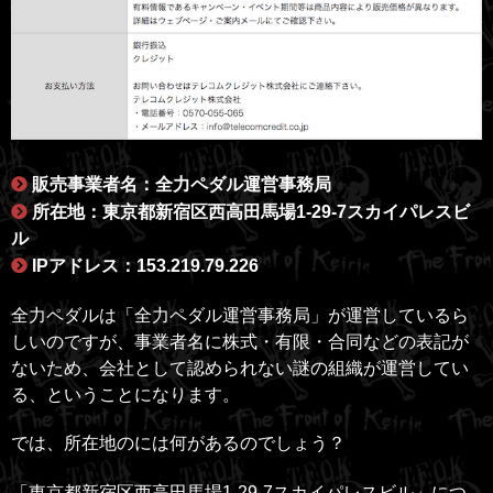
販売事業者名：全力ペダル運営事務局
所在地：東京都新宿区西高田馬場1-29-7スカイパレスビ
ル
IPアドレス：153.219.79.226
全力ペダルは「全力ペダル運営事務局」が運営しているら
しいのですが、事業者名に株式・有限・合同などの表記が
ないため、会社として認められない謎の組織が運営してい
る、ということになります。
では、所在地のには何があるのでしょう？
「東京都新宿区西高田馬場1-29-7スカイパレスビル」につ