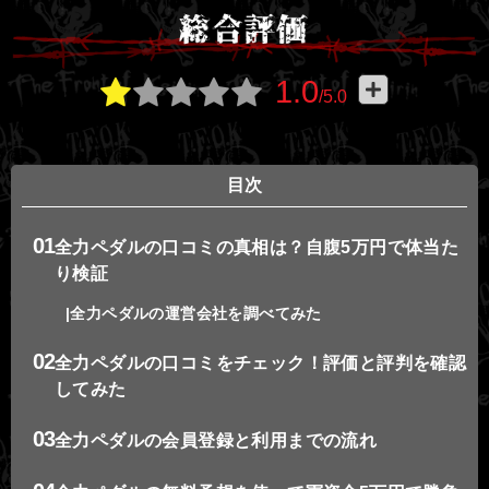
1.0
/5.0
戦績
的中率
回収率
4戦0勝4負
0%
0%
目次
コスパ
安定感
総合評価
全力ペダルの口コミの真相は？自腹5万円で体当た
わるい
わからない
1.0
/5.0
り検証
全力ペダルの運営会社を調べてみた
全力ペダルの口コミをチェック！評価と評判を確認
してみた
全力ペダルの会員登録と利用までの流れ