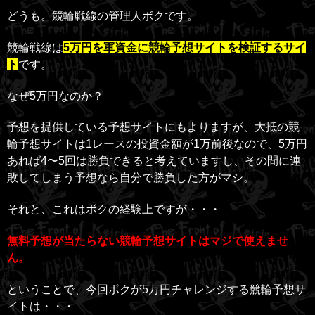
どうも。競輪戦線の管理人ボクです。
競輪戦線は
5万円を軍資金に競輪予想サイトを検証するサイ
ト
です。
なぜ5万円なのか？
予想を提供している予想サイトにもよりますが、大抵の競
輪予想サイトは1レースの投資金額が1万前後なので、5万円
あれば4〜5回は勝負できると考えていますし、その間に連
敗してしまう予想なら自分で勝負した方がマシ。
それと、これはボクの経験上ですが・・・
無料予想が当たらない競輪予想サイトはマジで使えませ
ん。
ということで、今回ボクが5万円チャレンジする競輪予想サ
イトは・・・