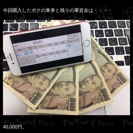
今回購入したボクの車券と残りの軍資金は・・・・
40,000円。