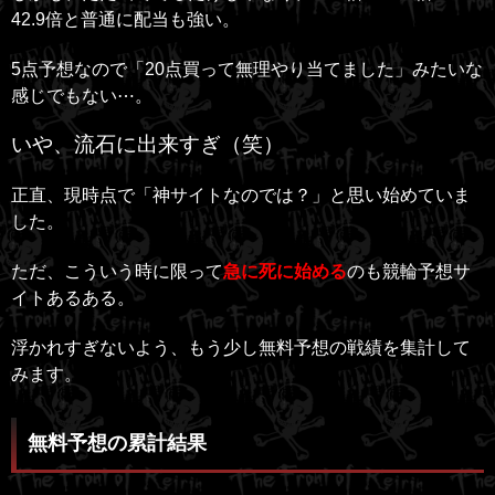
42.9倍と普通に配当も強い。
5点予想なので「20点買って無理やり当てました」みたいな
感じでもない⋯。
いや、流石に出来すぎ（笑）
正直、現時点で「神サイトなのでは？」と思い始めていま
した。
ただ、こういう時に限って
急に死に始める
のも競輪予想サ
イトあるある。
浮かれすぎないよう、もう少し無料予想の戦績を集計して
みます。
無料予想の累計結果