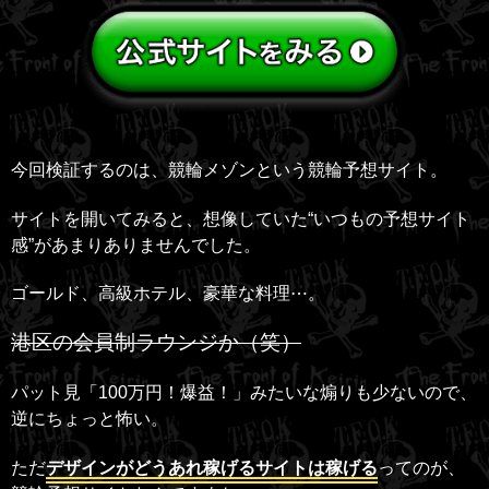
2026/07/03
的中
無料予想で40,300円獲得
2026/07/02
的中
無料予想で10,900円獲得
2026/06/27
的中
無料予想で6,000円獲得
2026/06/25
的中
無料予想で14,700円獲得
2026/06/18
的中
無料予想で9,700円獲得
2026/06/17
的中
無料予想で8,100円獲得
今回検証するのは、
競輪メゾン
という競輪予想サイト。
2026/06/14
的中
無料予想で13,500円獲得
2026/06/08
的中
無料予想で15,000円獲得
サイトを開いてみると、想像していた“いつもの予想サイト
感”があまりありませんでした。
2026/06/05
的中
無料予想で10,500円獲得
2026/06/04
的中
無料予想で16,400円獲得
ゴールド、高級ホテル、豪華な料理⋯。
2026/05/23
的中
無料予想で11,000円獲得
2026/05/12
的中
無料予想で21,400円獲得
港区の会員制ラウンジか（笑）
2026/05/02
的中
無料予想で8,600円獲得
2026/04/09
的中
無料予想で19,200円獲得
パット見「100万円！爆益！」みたいな煽りも少ないので、
2026/04/02
的中
無料予想で10,800円獲得
逆にちょっと怖い。
2026/03/29
的中
無料予想で10,300円獲得
ただ
デザインがどうあれ稼げるサイトは稼げる
ってのが、
2026/03/23
的中
無料予想で11,300円獲得