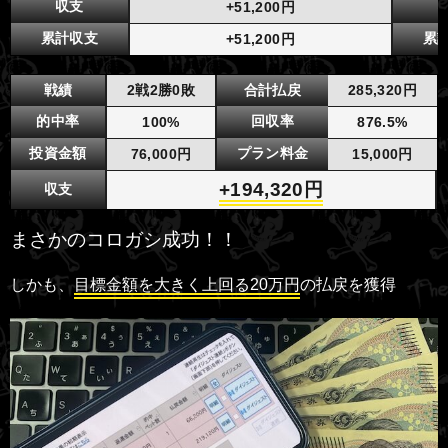
収支
+51,200円
累計収支
累
+51,200円
戦績
2戦2勝0敗
合計払戻
285,320円
的中率
回収率
100%
876.5%
投資金額
プラン料金
76,000円
15,000円
+194,320円
収支
まさかのコロガシ成功！！
しかも、
目標金額を大きく上回る20万円
の払戻を獲得