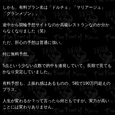
てやつ使って、一気に40万円も稼ぐ
ことができた。一発でコロガシ成功
しかも、有料プラン名は「ドルチェ」「マリアージュ」
は凄すぎるわw
「グランメゾン」。
投稿者：fafafa
途中から競輪予想サイトなのか高級レストランなのか分か
5.0
登録特典の200PTを使って「レセプ
らなくなりました（笑）
ション」というプランに無料で参加
してきました！その結果、10万円以
ただ、肝心の予想は普通に強い。
上のプラスをゲット。安いプランだ
から微妙かと思ってたけど、これは
特に無料予想。
大満足！
5点という少ない点数で的中を連発していて、長期で見ても
投稿者：匿名
2.0
かなり安定していました。
お問い合わせの反応は早いけど、内
容がちょっと薄い。一問一答のよう
有料予想も、上振れ感はあるものの、5戦で190万円超えの
な淡白な返事。もっと詳しく答えて
プラス。
くれるとありがたいです。
人生が変わるか？って言ったら何ともですが、実力が高い
投稿者：明日に駆けろ
ことには変わりありません。
5.0
たった5点でオッズ50倍のレース的