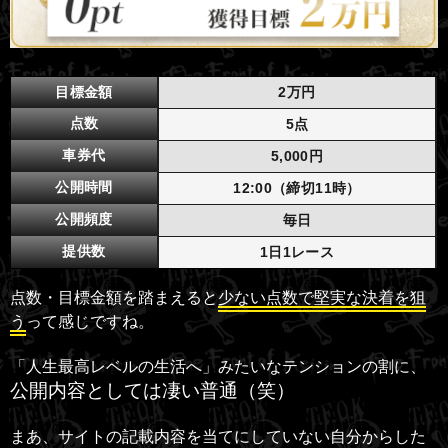
目標金額
2万円
点数
5点
車券代
5,000円
公開時間
12:00（締切11時）
公開頻度
毎日
提供数
1日1レース
点数・目標金額を踏まえると
少ない点数で堅実な決着を狙
う
って感じですね。
「人生最高レベルの生活へ」みたいなテンションの割に、
公開内容としては凄い普通（笑）
まあ、サイトの記載内容を当てにしていない自分からした