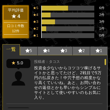
★5
6件
平均評価
★4
2件
4
★3
3件
口コミ件数
★2
1件
12件
★1
0件
5
4
3
2
1
投稿者：タコス
5.0
投資金少ないからコツコツ稼げるサ
イトかと思ってたけど、2戦目で5万
円の払戻きた！中穴予想の精度かな
り高くていいね。あと、お問い合わ
せの返信とかも早いからシンプルに
サイトとして使いやすいのもお気に
入り。