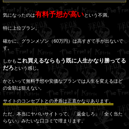
投稿者：匿名
3.0
登録特典で一番安い有料プランに参
有料予想が高い
加した結果、プラス5万円。有料プ
気になったのは
という不満。
ランにしては思ったより稼げません
でしたが、余裕でプラスなのでまあ
特に上位プラン。
いいか。大きく狙うならもう少し上
のやつ使ったほうが良いのかも
確かに、グランメゾン（60万円）は高すぎて手が出ないで
ね、、、。
す。
投稿者：重賞王
3.0
これ買えるならもう既に人生かなり勝ってる
しかも
この前のG3で3連勝！9車立てでも
だろ
という感じ。
買い目点数を変えずに当てるのは凄
いね。ただ投資金が少ない分、返っ
かといって無料予想や安価なプランでは人生を変えるほど
てくるプラスはちょっとだけ寂しい
かな。
の金額は狙えない。
サイトのコンセプトとの矛盾は正直かなりあります。
投稿者：名無し
5.0
他のサイトと比べて投資金額が少な
ただ、本当にヤバいサイトって、「返金しろ」「全く当た
いのに、払戻は負けず劣らず。コス
らない」みたいな口コミで埋まります。
パでゆったら一番のサイトじゃな
い？？5点でこんなに当たるのも凄