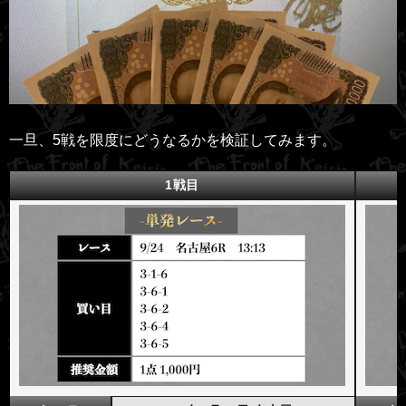
一旦、5戦を限度にどうなるかを検証してみます。
1戦目