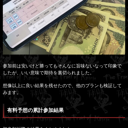
参加前は安いけど勝ってもそんなに旨味ないなって印象で
したが、いい意味で期待を裏切られました。
想像以上に良い結果を残せたので、他のプランも検証して
みます。
有料予想の累計参加結果