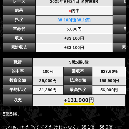
レース
レ
2025年9月24日 名古屋6R
スクロールできます
結果
○
的中
払戻
38,100円(38.1倍)
車券代
車
5,000円
収支
+33,100円
累計収支
累
+33,100円
戦績
5戦5勝0敗
的中率
回収率
100%
627.60%
投資金額
払戻金額
25,000円
156,900円
平均払戻
最高払戻
31,380円
56,000円
+131,900円
収支
5戦5勝。
しかも、ただ当ててるだけじゃなく、38.1倍・56.0倍・