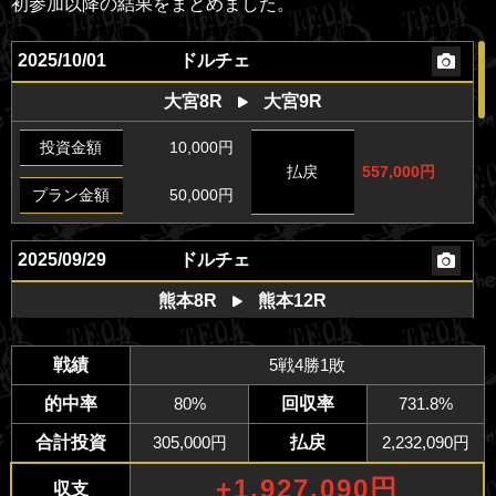
初参加以降の結果をまとめました。
2025/10/01
ドルチェ
大宮8R
大宮9R
投資金額
10,000円
払戻
557,000円
プラン金額
50,000円
2025/09/29
ドルチェ
熊本8R
熊本12R
投資金額
10,000円
戦績
5戦4勝1敗
払戻
0円
プラン金額
50,000円
的中率
80%
回収率
731.8%
合計投資
305,000円
払戻
2,232,090円
2025/09/28
マリアージュ
+1,927,090円
収支