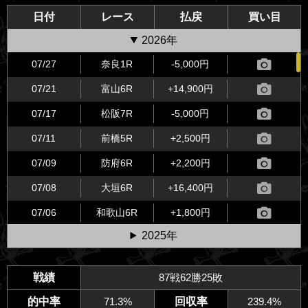
日付
レース
払戻
買い目
2026年
07/27
奈良1R
-5,000円
07/21
富山6R
+14,900円
07/17
松阪7R
-5,000円
07/11
前橋5R
+2,500円
07/09
防府6R
+2,200円
07/08
大垣6R
+16,400円
07/06
和歌山6R
+1,800円
2025年
07/04
小松島6R
-5,000円
07/03
大宮6R
+35,300円
戦績
87戦62勝25敗
07/02
大宮5R
+5,900円
的中率
71.3%
回収率
239.4%