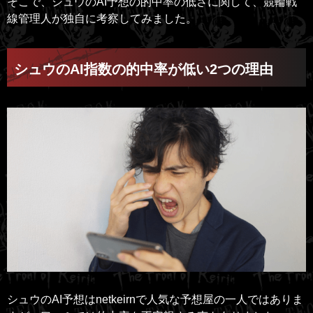
そこで、シュウのAI予想の的中率の低さに関して、競輪戦
線管理人が独自に考察してみました。
シュウのAI指数の的中率が低い2つの理由
シュウのAI予想はnetkeirnで人気な予想屋の一人ではありま