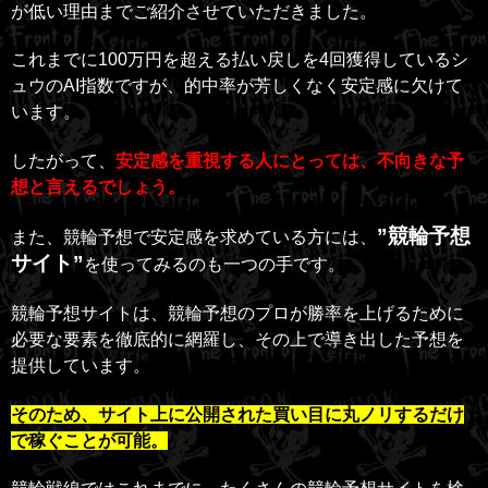
が低い理由までご紹介させていただきました。
これまでに100万円を超える払い戻しを4回獲得している
シ
ュウのAI指数ですが、的中率が芳しくなく安定感に欠けて
います。
したがって、
安定感を重視する人にとっては、不向きな予
想と言えるでしょう。
”競輪予想
また、競輪予想で安定感を求めている方には、
サイト”
を使ってみるのも一つの手です。
競輪予想サイトは、競輪予想のプロが勝率を上げるために
必要な要素を徹底的に網羅し、その上で導き出した予想を
提供しています。
そのため、サイト上に公開された買い目に丸ノリするだけ
で稼ぐことが可能。