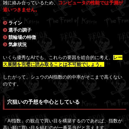
雑に絡み合っているため、
コンピュータの性能では予測が
追いつきません。
ライン
選手の調子
競輪場の特徴
気象状況
いくら優秀なAIでも、これらの要因を総合的に考え、
レー
ス展開を完璧に読み取ることは不可能でしょう。
したがって、シュウのAI指数の的中率がそこまで高くない
のです。
穴狙いの予想を中心としている
「AI指数」の観点で買い目を構築するのであれば、指数が
高い順に買い目を組むのが一番妥当だと言えます。