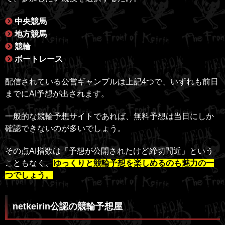
中央競馬
地方競馬
競輪
ボートレース
配信されている公営ギャンブルは上記4つで、いずれも前日
までにAI予想が出されます。
一般的な競輪予想サイトであれば、無料予想は当日にしか
確認できないのが多いでしょう。
その点AI指数は「予想が公開されたけど締切間近」という
こともなく、
ゆっくりと競輪予想を楽しめるのも魅力の一
つでしょう。
netkeirin公認の競輪予想屋