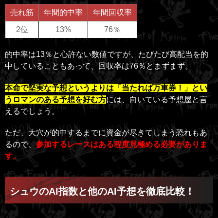
売れ筋
年間的中率
年間回収率
2位
13%
76％
的中率は13％と心許ない数値ですが、たびたび高配当を的
中していることもあって、回収率は76％とまずまず。
本命で堅実な予想というよりは「当たれば万車券！」とい
うロマンのある予想を好む方
には、向いている予想屋と言
えるでしょう。
ただ、大穴が的中するまでに資金が尽きてしまう恐れもあ
るので、
参加するレースはある程度見極める必要がありま
す。
シュウのAI指数と他のAI予想を徹底比較！