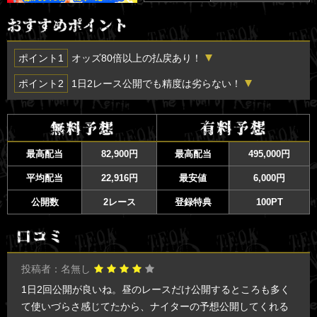
ポイント1
オッズ80倍以上の払戻あり！
穴決着まで狙っておりタイミングによっては思わぬ高配当を得られる
ポイント2
1日2レース公開でも精度は劣らない！
ことも！
公開数が多いうえに精度が高いので稼ぐチャンスが多い！
最高配当
82,900円
最高配当
495,000円
平均配当
22,916円
最安値
6,000円
公開数
2レース
登録特典
100PT
投稿者：名無し
1日2回公開が良いね。昼のレースだけ公開するところも多く
て使いづらさ感じてたから、ナイターの予想公開してくれる