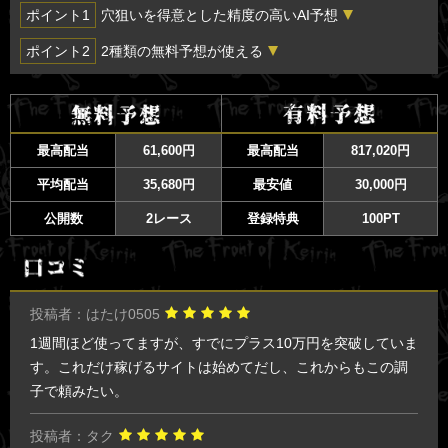
ポイント1
穴狙いを得意とした精度の高いAI予想
20〜30倍以上の払戻を連発！タイミング次第では5万円以上の払戻も
ポイント2
2種類の無料予想が使える
獲得できることも！
堅め・穴と狙い方が異なる2種類の無料プランを使用可能！狙い方別
で使える！
最高配当
61,600円
最高配当
817,020円
平均配当
35,680円
最安値
30,000円
公開数
2レース
登録特典
100PT
投稿者：はたけ0505
1週間ほど使ってますが、すでにプラス10万円を突破していま
す。これだけ稼げるサイトは始めてだし、これからもこの調
子で頼みたい。
投稿者：タク