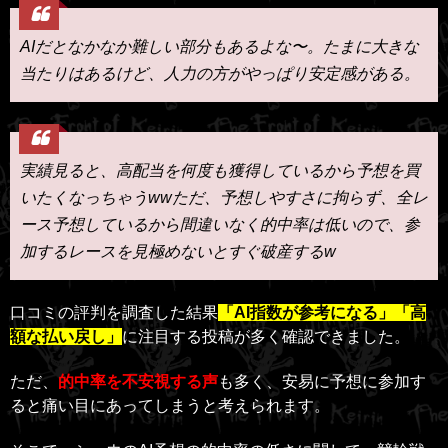
AIだとなかなか難しい部分もあるよな〜。たまに大きな
当たりはあるけど、人力の方がやっぱり安定感がある。
実績見ると、高配当を何度も獲得しているから予想を買
いたくなっちゃうwwただ、予想しやすさに拘らず、全レ
ース予想しているから間違いなく的中率は低いので、参
加するレースを見極めないとすぐ破産するw
口コミの評判を調査した結果
「AI指数が参考になる」「高
額な払い戻し」
に注目する投稿が多く確認できました。
ただ、
的中率を不安視する声
も多く、安易に予想に参加す
ると痛い目にあってしまうと考えられます。