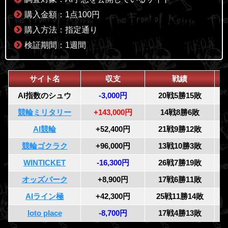
購入金額：1点100円
購入方法：指定通り
検証期間：1週間
サイト名
収支
戦績
AI指数のシュウ
‐3,000円
20戦5勝15敗
競輪ミリタリー
+143,000円
14戦8勝6敗
AI競輪
+52,400円
21戦9勝12敗
競輪ゴクラク
+96,000円
13戦10勝3敗
WINTICKET
‐16,300円
26戦7勝19敗
オッズパーク
+8,900円
17戦6勝11敗
AIライン極
+42,300円
25戦11勝14敗
loto place
‐8,700円
17戦4勝13敗