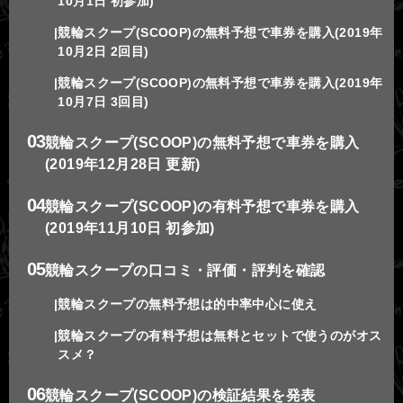
10月1日 初参加)
競輪スクープ(SCOOP)の無料予想で車券を購入(2019年
10月2日 2回目)
競輪スクープ(SCOOP)の無料予想で車券を購入(2019年
10月7日 3回目)
競輪スクープ(SCOOP)の無料予想で車券を購入
(2019年12月28日 更新)
競輪スクープ(SCOOP)の有料予想で車券を購入
(2019年11月10日 初参加)
競輪スクープの口コミ・評価・評判を確認
競輪スクープの無料予想は的中率中心に使え
競輪スクープの有料予想は無料とセットで使うのがオス
スメ？
競輪スクープ(SCOOP)の検証結果を発表