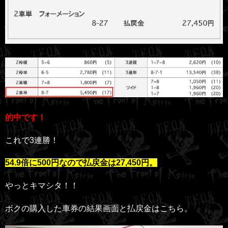
的中です！
これで3連勝！
54.9倍に500円なので払戻金は27,450円。
やっとキマシタ！！
ボクの購入した車券の結果画面と払戻金はこちら。