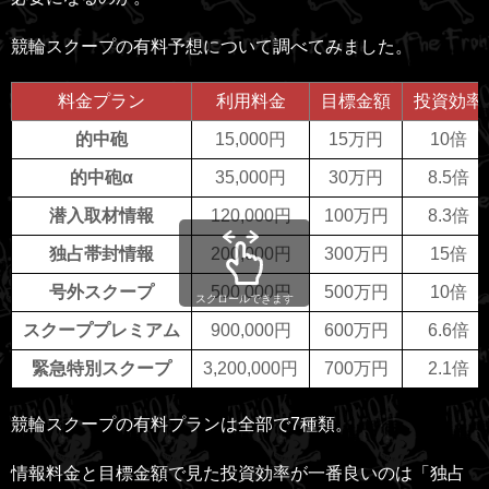
競輪スクープの有料予想について調べてみました。
料金プラン
利用料金
目標金額
投資効率
的中砲
15,000円
15万円
10倍
的中砲α
35,000円
30万円
8.5倍
潜入取材情報
120,000円
100万円
8.3倍
独占帯封情報
200,000円
300万円
15倍
号外スクープ
500,000円
500万円
10倍
スクロールできます
スクーププレミアム
900,000円
600万円
6.6倍
緊急特別スクープ
3,200,000円
700万円
2.1倍
競輪スクープの有料プランは全部で7種類。
情報料金と目標金額で見た投資効率が一番良いのは「独占