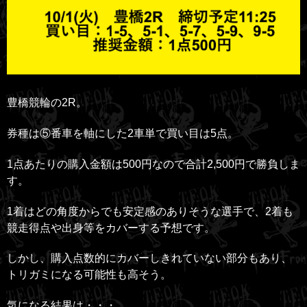
豊橋競輪の2R。
券種は⑤番車を軸にした2車単で買い目は5点。
1点あたりの購入金額は500円なので合計2,500円で勝負しま
す。
1着はどの角度からでも安定感のありそうな選手で、2着も
競走得点や出身等をカバーする予想です。
しかし、購入点数的にカバーしきれていない部分もあり、
トリガミになる可能性も高そう。
気になる結果は・・・