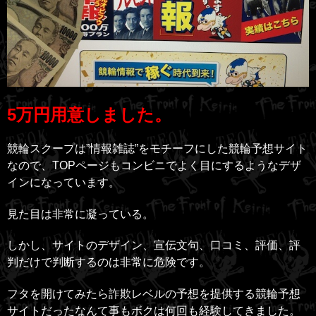
5万円用意しました。
競輪スクープは”情報雑誌”をモチーフにした競輪予想サイト
なので、TOPページもコンビニでよく目にするようなデザ
インになっています。
見た目は非常に凝っている。
しかし、サイトのデザイン、宣伝文句、口コミ、評価、評
判だけで判断するのは非常に危険です。
フタを開けてみたら詐欺レベルの予想を提供する競輪予想
サイトだったなんて事もボクは何回も経験してきました。