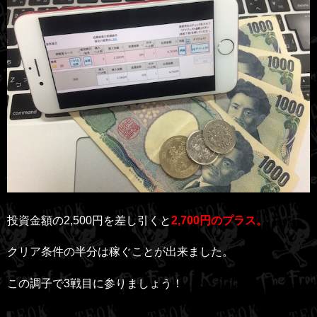
投資金額の2,500円を差し引くと
2,700円のプラス。
クリア条件の半分は稼ぐことが出来ました。
この調子で3戦目に参りましょう！