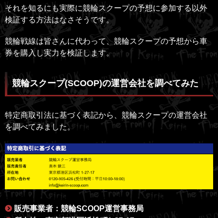
それを知るにも実際に競輪スクープの予想に参加する以外
検証する方法はなさそうです。
競輪戦線は皆さんに代わって、競輪スクープの予想から車
券を購入し実力を検証します。
競輪スクープ(SCOOP)の運営会社を調べてみた
特定商取引法に基づく表記から、競輪スクープの運営会社
を調べてみました。
販売事業者：競輪SCOOP運営事務局