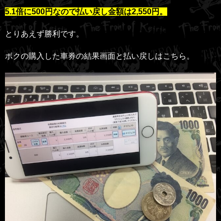
5.1倍に500円なので払い戻し金額は2,550円。
とりあえず勝利です。
ボクの購入した車券の結果画面と払い戻しはこちら。