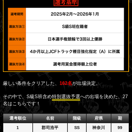
厳しい条件をクリアした、
162名
が出場決定。
その中で、S級S班含め
特別選抜予選
への出場を決めた、27
名はこちらです！
選考順位
名前
階級
府県
期
1
郡司浩平
SS
神奈川
99