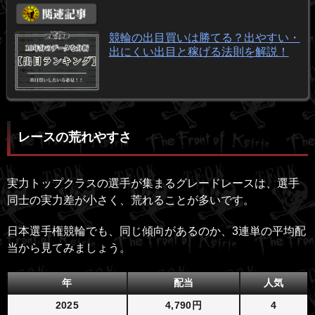
競輪の出目買いは勝てる？出やすい・
出にくい出目と稼げる法則を解説！
レースの荒れやすさ
実力トップクラスの選手が集まるグレードレースは、選手
同士の実力差が小さく、荒れることが多いです。
日本選手権競輪でも、同じ傾向があるのか、3連単の平均配
当から見てみましょう。
年
配当
人気
2025
4,790円
4