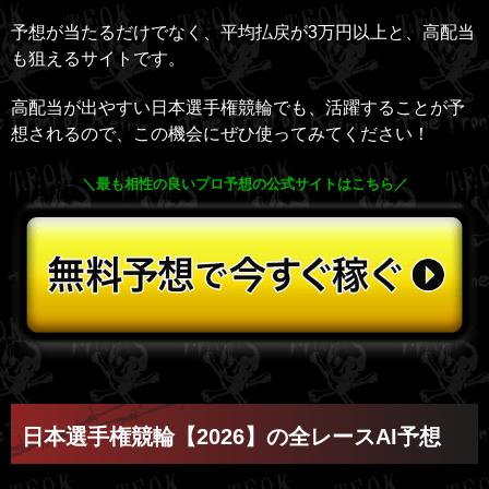
予想が当たるだけでなく、平均払戻が3万円以上と、高配当
も狙えるサイトです。
高配当が出やすい日本選手権競輪でも、活躍することが予
想されるので、この機会にぜひ使ってみてください！
＼最も相性の良いプロ予想の公式サイトはこちら／
日本選手権競輪【2026】の全レースAI予想