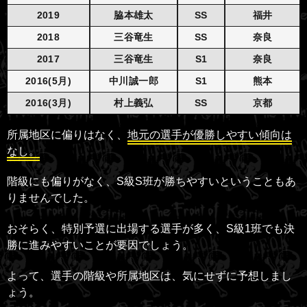
2019
脇本雄太
SS
福井
2018
三谷竜生
SS
奈良
2017
三谷竜生
S1
奈良
2016(5月)
中川誠一郎
S1
熊本
2016(3月)
村上義弘
SS
京都
所属地区に偏りはなく、
地元の選手が優勝しやすい傾向は
なし。
階級にも偏りがなく、S級S班が勝ちやすいということもあ
りませんでした。
おそらく、特別予選に出場する選手が多く、S級1班でも決
勝に進みやすいことが要因でしょう。
よって、選手の階級や所属地区は、気にせずに予想しまし
ょう。