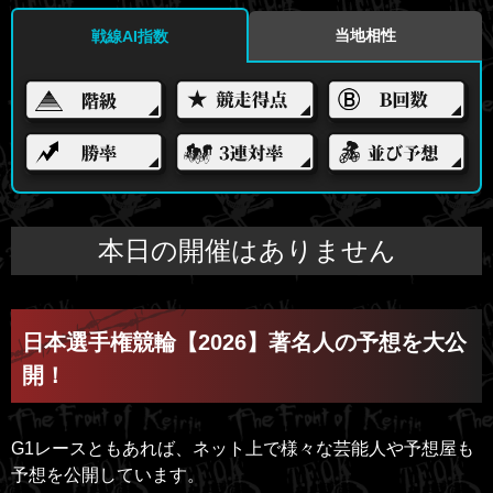
当地相性
戦線AI指数
本日の開催はありません
日本選手権競輪【2026】著名人の予想を大公
開！
G1レースともあれば、ネット上で様々な芸能人や予想屋も
予想を公開しています。