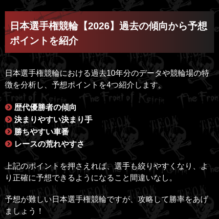
日本選手権競輪【2026】過去の傾向から予想
ポイントを紹介
日本選手権競輪における過去10年分のデータや競輪場の特
徴を分析し、予想ポイントを4つ紹介します。
歴代優勝者の傾向
決まりやすい決まり手
勝ちやすい車番
レースの荒れやすさ
上記のポイントを押さえれば、選手も絞りやすくなり、よ
り正確に予想できるようになること間違いなし。
予想が難しい日本選手権競輪ですが、攻略して勝率をあげ
ましょう！