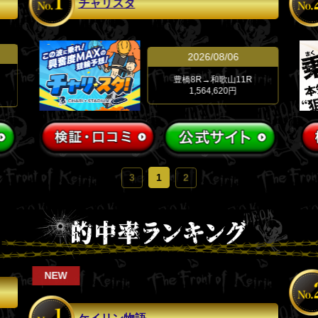
チャリスタ
145
山本伸一
S1
奈良
101
146
櫻井祐太郎
S1
宮城
117
2026/08/06
147
久米良
S1
徳島
96
豊橋8R→和歌山11R
148
晝田宗一郎
S2
岡山
115
1,564,620円
149
中井太祐
S1
奈良
97
150
大塚玲
S1
神奈川
89
151
阿竹智史
S1
徳島
90
1
3
2
152
川口公太朗
S1
岐阜
98
153
井上昌己
S1
長崎
86
154
中村圭志
S1
熊本
86
155
田中勇二
S1
岡山
95
156
伊藤信
S2
大阪
92
NEW
157
山賀雅仁
S1
千葉
87
158
海老根恵太
S2
千葉
86