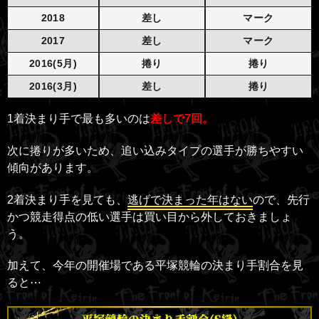
2018
差し
マーク
2017
差し
マーク
2016(5月)
捲り
捲り
2016(3月)
差し
捲り
1着決まり手で最も多いのは
差しで7回。
次に捲りが多いため、追い込みタイプの選手が勝ちやすい
傾向があります。
2着決まり手を見ても、
逃げで決まった年はない
ので、先行
かつ競走得点の低い選手は買い目から外しておきましょ
う。
加えて、今年の開催場である平塚競輪の決まり手割合を見
ると⋯