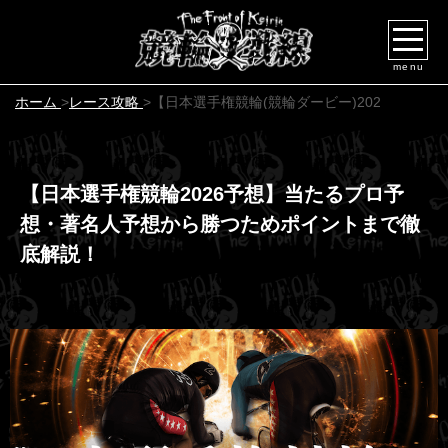
menu
ホーム
>
レース攻略
>
【日本選手権競輪(競輪ダービー)2026予想
【日本選手権競輪2026予想】当たるプロ予
想・著名人予想から勝つためポイントまで徹
底解説！