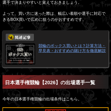
選手で決まりやすいと覚えておきましょう。
よって、買い方に迷った際は、幅広い着順や選手に対応で
きるBOX買いで広めに狙うのがおすすめです。
競輪のボックス買いとは？計算方法・
早見表・おすすめの賭け方を徹底解説
日本選手権競輪【2026】の出場選手一覧
今年の日本選手権競輪の出場条件はこちら。