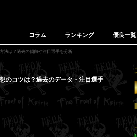
コラム
ランキング
優良一覧
想方法は？過去の傾向や注目選手を分析
予想のコツは？過去のデータ・注目選手
トリリオンケイリン
2026/07/30
弥彦3R→5R
2,392,000
円