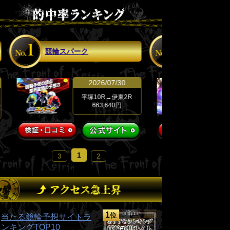
競輪スパーク
競輪修羅
2026/07/30
平塚10R→伊東2R
663,640円
1
3
2
1
位
当たる競輪予想サイトラ
ンキングTOP10