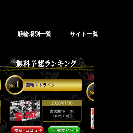
競輪場別一覧
サイト一覧
NEW
競輪ストライク
ケイリン物語
2026/07/30
西武園4R→7R
1,635,110円