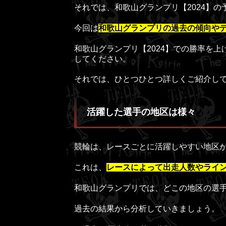
それでは、和歌山グランプリ【2024】
今回は
和歌山グランプリの
過去の傾向や
和歌山グランプリ【2024】での勝率を
してください。
それでは、ひとつひとつ詳しくご紹介し
活躍した選手の地区は様々
競輪は、レースごとに活躍しやすい地区
これは、
レースによって出走人数やライ
和歌山グランプリでは、どこの地区の選
過去の結果から分析していきましょう。