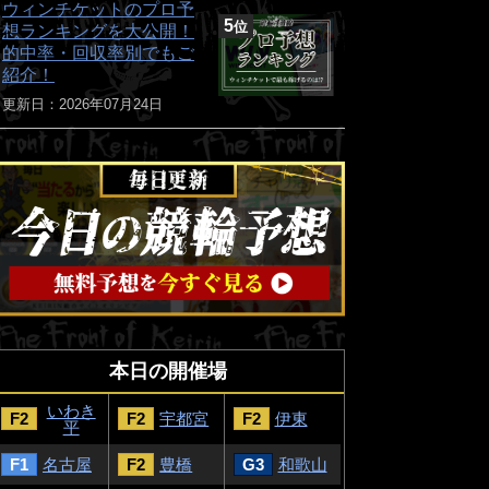
ウィンチケットのプロ予
5
位
想ランキングを大公開！
的中率・回収率別でもご
紹介！
更新日：2026年07月24日
本日の開催場
いわき
F2
F2
宇都宮
F2
伊東
平
F1
名古屋
F2
豊橋
G3
和歌山