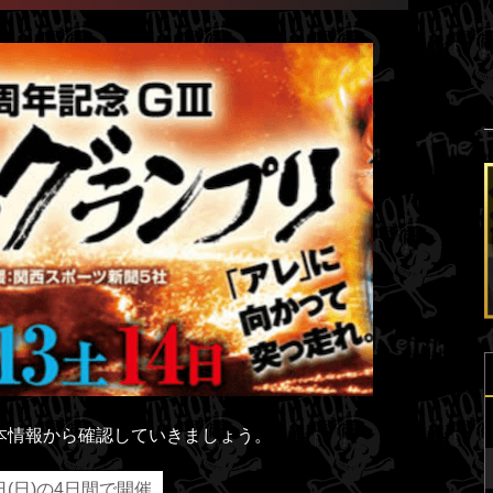
基本情報から確認していきましょう。
4日(日)の4日間で開催