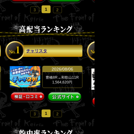
1
3
2
チャリスタ
トリリオンケ
2026/08/06
豊橋8R→和歌山11R
1,564,620円
1
3
2