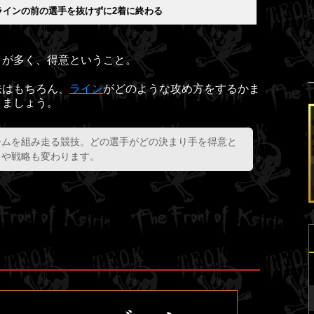
ラインの前の選手を抜けずに2着に終わる
とが多く、得意ということ。
法はもちろん、
ライン
がどのような攻め方をするかま
きましょう。
ームを組み走る競技。どの選手がどの決まり手を得意と
力や戦略も変わります。