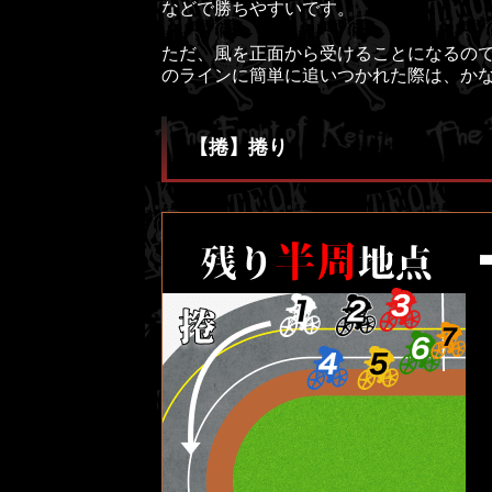
などで勝ちやすいです。
ただ、風を正面から受けることになるの
のラインに簡単に追いつかれた際は、か
【捲】捲り