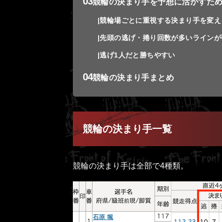
競輪の決まり手を予想に活かすた
競輪場ごとに重視する決まり手を変え
先頭の逃げ・捲り回数が多いラインが
逃げ1人だと勝ちやすい
競輪の決まり手まとめ
競輪の決まり手一覧
競輪の決まり手は全部で4種類。