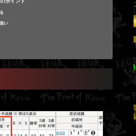
めのポイント
る
競輪ストライク
強い
2026/08/06
名古屋5R→12R
1,556,960円