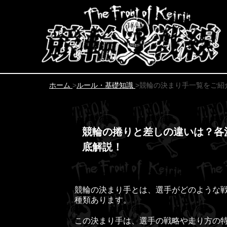
ホーム
>
ルール・基礎知識
>
競輪の決まり手一覧をご紹
競輪の捲りと差しの違いは？各
底解説！
競輪の決まり手とは、選手がどのような戦
種類あります。
この決まり手は、選手の戦略や走り方の