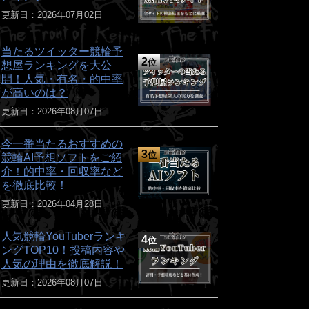
更新日：2026年07月02日
当たるツイッター競輪予
2
位
想屋ランキングを大公
開！人気・有名・的中率
が高いのは？
更新日：2026年08月07日
今一番当たるおすすめの
3
位
競輪AI予想ソフトをご紹
介！的中率・回収率など
を徹底比較！
更新日：2026年04月28日
人気競輪YouTuberランキ
4
位
ングTOP10！投稿内容や
人気の理由を徹底解説！
更新日：2026年08月07日