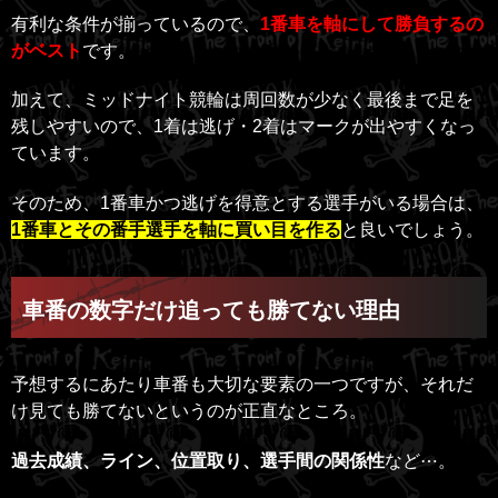
有利な条件が揃っているので、
1番車を軸にして勝負するの
がベスト
です。
加えて、ミッドナイト競輪は周回数が少なく最後まで足を
残しやすいので、1着は逃げ・2着はマークが出やすくなっ
ています。
そのため、1番車かつ逃げを得意とする選手がいる場合は、
1番車とその番手選手を軸に買い目を作る
と良いでしょう。
車番の数字だけ追っても勝てない理由
予想するにあたり車番も大切な要素の一つですが、それだ
け見ても勝てないというのが正直なところ。
過去成績、ライン、位置取り、選手間の関係性
など⋯。