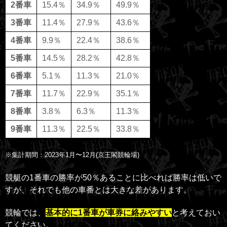
2番車
15.4％
34.9％
49.9％
3番車
11.4％
27.9％
43.6％
4番車
9.9％
22.4％
38.6％
5番車
14.5％
28.2％
42.8％
6番車
5.1％
11.3％
21.0％
7番車
11.7％
22.9％
35.1％
8番車
3.8％
6.3％
11.3％
9番車
11.3％
22.5％
33.8％
※集計期間：2023年1月〜12月(京王閣競輪場)
競艇の1番車の勝率が50％あることに比べれば勝率は低いで
すが、それでも他の車番とは大きな差があります。
競輪では、
基本的に1番車が車券に絡みやすい
と考えておい
てください。