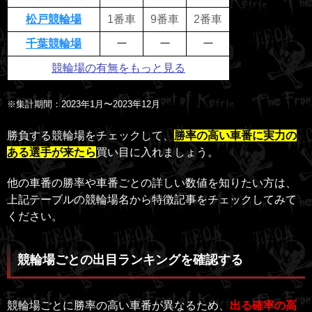
松戸競輪場
1番車
9番車
2番車
千葉競輪場
ー
ー
ー
競輪場の有無をもっと見る
※集計期間：2023年1月〜2023年12月
勝負する競輪場をチェックして、
勝率の高い車番に実力の
ある選手が来たら
買い目に入れましょう。
他の車番の勝率や車番ごとの詳しい数値を知りたい方は、
上記テーブルの競輪場名から特徴記事をチェックしてみて
ください。
競輪場ごとの出目ランキングを確認する
競輪場ごとに勝率の高い車番が異なるため、
出る確率の高