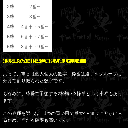
2枠
2番車
3枠
3番車
4枠
4番車・5番車
5枠
6番車・7番車
6枠
8番車・9番車
4,5,6枠のみ同じ枠に複数人含まれます。
よって、車番は個人個人の数字、枠番は選手をグループに
分けて割り振られた数字です。
ちなみに、枠番で予想する2枠複・2枠単という車券もあり
ます。
この券種を選べば、1つの買い目で最大4人選ぶことが出来
るため、当たる確率も高いです。