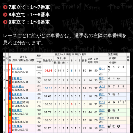
7車立て：1〜7番車
8車立て：1〜8番車
9車立て：1〜9番車
レースごとに誰がどの車番かは、選手名の左隣の車番欄を
見れば分かります。