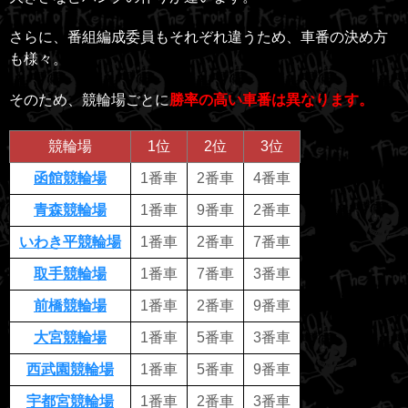
さらに、番組編成委員もそれぞれ違うため、車番の決め方
も様々。
そのため、競輪場ごとに
勝率の高い車番は異なります。
競輪場
1位
2位
3位
函館競輪場
1番車
2番車
4番車
青森競輪場
1番車
9番車
2番車
いわき平競輪場
1番車
2番車
7番車
取手競輪場
1番車
7番車
3番車
前橋競輪場
1番車
2番車
9番車
大宮競輪場
1番車
5番車
3番車
西武園競輪場
1番車
5番車
9番車
宇都宮競輪場
1番車
2番車
3番車