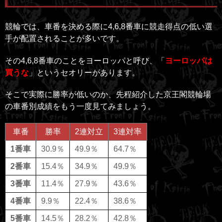
競輪では、車番を決める際に4,6,8番車に競走得点の低い選
手が配置されることが多いです。
その4,6,8番車のことをヨーロッパと呼び、「
ヨーロッパは
買うな
」というセオリーがあります。
そこで実際に勝率が低いのか、先程紹介した京王閣競輪場
の車番別成績をもう一度見てみましょう。
車番
勝率
2連対立
3連対率
1番車
30.9％
49.9％
64.7％
2番車
15.4％
34.9％
49.9％
3番車
11.4％
27.9％
43.6％
4番車
9.9％
22.4％
38.6％
5番車
14.5％
28.2％
42.8％