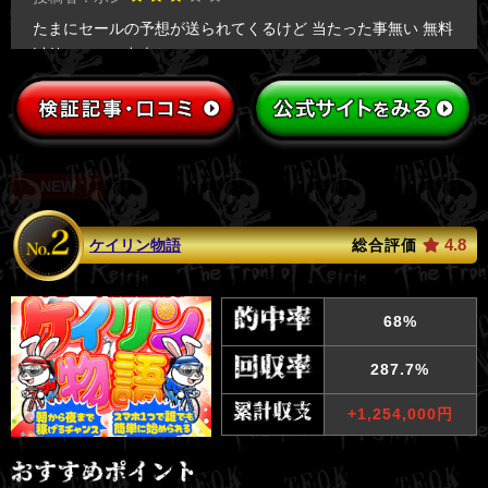
たまにセールの予想が送られてくるけど 当たった事無い 無料
以外オススメ出来ない
投稿者：ギア4.0
思い切って「シルバー」を購入。目標金額は50万円になって
たけど、実際に得られた払い戻し金は、58万円。高めの目標
NEW
設定だなと思ってたけど、これ超えてくるのはすごいなw
投稿者：vvs
4.8
ケイリン物語
総合評価
無料予想で稼げた分で、有料プランを購入。まずベーシック
から勝ってみたけど、期待以上に稼げた。これだけ稼げるな
ら、もっと早い段階で使っても良かったかな。
68%
投稿者：匿名
287.7%
初回限定プランがあつい！通常プランより安いのに、引けを
+1,254,000円
とらないくらい稼げる。「スパークA」を使ったけど、一発で
40万円はやばすぎ