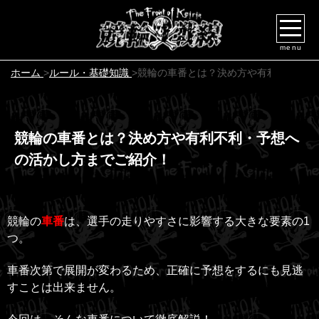
menu
ホーム
>
ルール・基礎知識
>
競輪の車番とは？決め方や有利不利・予
競輪の車番とは？決め方や有利不利・予想へ
の活かし方までご紹介！
競輪の
車番
は、選手の走りやすさに影響する大きな要素の1
つ。
車番次第で展開が変わるため、正確に予想をするにも見逃
すことは出来ません。