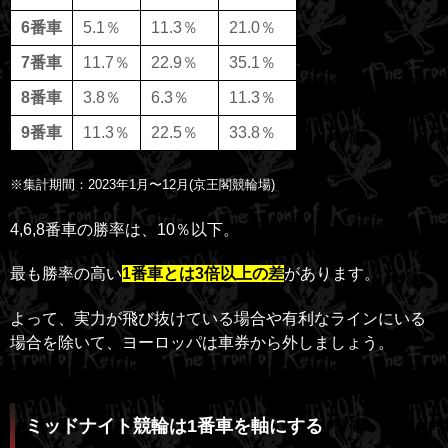
6番車
5.1％
11.3％
21.0％
7番車
11.7％
22.9％
35.1％
8番車
3.8％
6.3％
11.3％
9番車
11.3％
22.5％
33.8％
※集計期間：2023年1月〜12月(京王閣競輪場)
4,6,8番車の勝率は、10％以下。
最も勝率の高い
1番車とは3倍以上の差
があります。
よって、実力が飛び抜けている場合や有利なラインにいる
場合を除いて、ヨーロッパは車券から外しましょう。
ミッドナイト競輪は1番車を軸にする