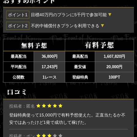
ポイント1
目標40万円のプランに5千円で参加可能
不定期ではありますが目標40万円のプランにたった
5千円
で参加でき
ポイント2
不的中補償付きプランを利用できる
る(新規限定)キャンペーンが開催。 投資効率80倍は他にはないので
初回に限り不的中時に
200PT返還される
プランが販売。200PT以下の
対象プランだけでも利用するのがおすすめ。
プランなら無料予想と同等のリスクで利用できるので、有料予想初心
者にはうってつけ。
最高配当
36,800円
最高配当
1,607,820円
平均配当
17,243円
最安値
20,000円
公開数
1レース
登録特典
100PT
投稿者：匿名
登録特典使って15,000円で有料予想使えた。正直当たるか不
安ではあったけど1発で成功して稼げた。
投稿者：ボン