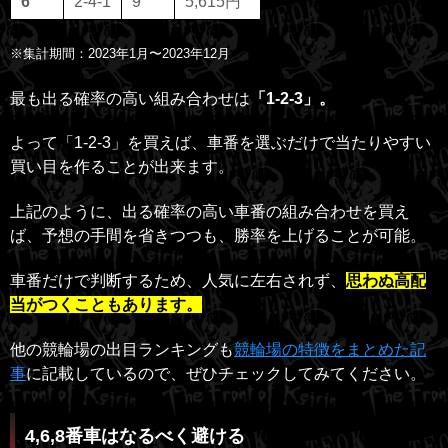
6
2-4-1
9
5,615円
※集計期間：2023年1月〜2023年12月
最も出る確率の高い組み合わせは
「1-2-3」。
よって「1-2-3」を買えば、車番を選ぶだけで当たりやすい
買い目を作ることが出来ます。
上記のように、出る確率の高い車番の組み合わせを買え
ば、予想の手間を省きつつも、勝率を上げることが可能。
車番だけで判断するため、人気に左右されず、
思わぬ高配
当がつくこともあります。
他の競輪場の出目ランキングも
競輪場の特徴をまとめた記
事
に記載しているので、ぜひチェックしてみてください。
4,6,8番車はなるべく避ける