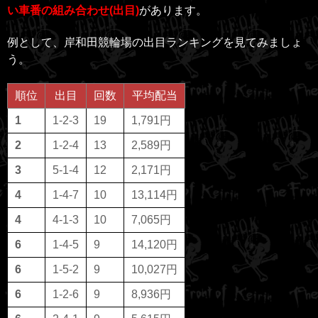
い車番の組み合わせ(出目)
があります。
例として、岸和田競輪場の出目ランキングを見てみましょ
う。
順位
出目
回数
平均配当
1
1-2-3
19
1,791円
2
1-2-4
13
2,589円
3
5-1-4
12
2,171円
4
1-4-7
10
13,114円
4
4-1-3
10
7,065円
6
1-4-5
9
14,120円
6
1-5-2
9
10,027円
6
1-2-6
9
8,936円